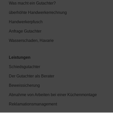
Was macht ein Gutachter?
überhöhte Handwerkerrechnung
Handwerkerpfusch
Anfrage Gutachter
Wasserschaden, Havarie
Leistungen
Schiedsgutachter
Der Gutachter als Berater
Beweissicherung
Abnahme von Arbeiten bei einer Küchenmontage
Reklamationsmanagement