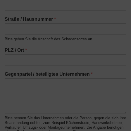
Straße / Hausnummer
*
Bitte geben Sie die Anschrift des Schadensortes an.
PLZ / Ort
*
*
Gegenpartei / beteiligtes Unternehmen
*
h
o
c
h
l
a
d
e
Bitte nennen Sie das Unternehmen oder die Person, gegen die sich Ihre
Beanstandung richtet, zum Beispiel Küchenstudio, Handwerksbetrieb,
n
Verkäufer, Umzugs- oder Montageunternehmen. Die Angabe benötigen
D