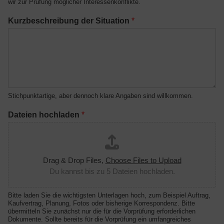
wir zur Prüfung möglicher Interessenkonflikte.
a
t
Kurzbeschreibung der Situation
*
e
i
e
n
Stichpunktartige, aber dennoch klare Angaben sind willkommen.
Dateien hochladen
*
Drag & Drop Files,
Choose Files to Upload
Du kannst bis zu 5 Dateien hochladen.
Bitte laden Sie die wichtigsten Unterlagen hoch, zum Beispiel Auftrag,
Kaufvertrag, Planung, Fotos oder bisherige Korrespondenz. Bitte
übermitteln Sie zunächst nur die für die Vorprüfung erforderlichen
Dokumente. Sollte bereits für die Vorprüfung ein umfangreiches